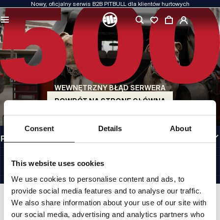
Nowy, oficjalny serwis B2B PITBULL dla klientów hurtowych
JAKOŚĆ TO DLA NAS PRIORYTET
Naszą odzież produkujemy z pasją. Nie idziemy na kompromis w kwestiach
wytrzymałości, długowieczności materiałów i dbałości o detal.
US ORIGIN
Nasze korzenie sięgają San Diego z początku lat 90-tych XX wieku. Nasz styl jest
surowy, autentyczny i bezkompromisowy.
WEWNĘTRZNY BŁĄD SERWERA
MARKA Z CHARAKTEREM
Nasze kolekcje wybierają sportowcy, fighterzy i uparci indywidualiści.
POWRÓT NA STRONĘ GŁÓWNĄ
INFORMACJE
Consent
Details
About
PRZYDATNE LINKI
PL INTERNATIONAL
©1997 - 2026 PITBULL SP. Z O.O. ALL RIGHTS RESERVED.
This website uses cookies
SITE CREDITS
We use cookies to personalise content and ads, to
IDŹ DO GÓRY
provide social media features and to analyse our traffic.
We also share information about your use of our site with
our social media, advertising and analytics partners who