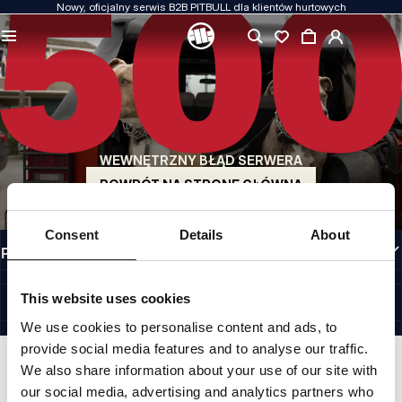
Nowy, oficjalny serwis B2B PITBULL dla klientów hurtowych
JAKOŚĆ TO DLA NAS PRIORYTET
Naszą odzież produkujemy z pasją. Nie idziemy na kompromis w kwestiach
wytrzymałości, długowieczności materiałów i dbałości o detal.
US ORIGIN
Nasze korzenie sięgają San Diego z początku lat 90-tych XX wieku. Nasz styl jest
surowy, autentyczny i bezkompromisowy.
WEWNĘTRZNY BŁĄD SERWERA
MARKA Z CHARAKTEREM
Nasze kolekcje wybierają sportowcy, fighterzy i uparci indywidualiści.
POWRÓT NA STRONĘ GŁÓWNĄ
INFORMACJE
Consent
Details
About
PRZYDATNE LINKI
PL INTERNATIONAL
©1997 - 2026 PITBULL SP. Z O.O. ALL RIGHTS RESERVED.
This website uses cookies
SITE CREDITS
We use cookies to personalise content and ads, to
IDŹ DO GÓRY
provide social media features and to analyse our traffic.
We also share information about your use of our site with
our social media, advertising and analytics partners who