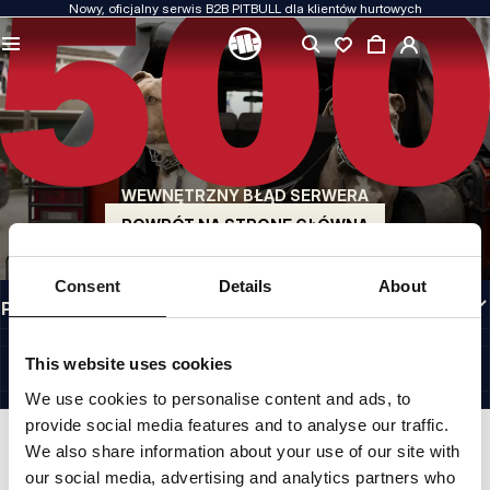
Nowy, oficjalny serwis B2B PITBULL dla klientów hurtowych
JAKOŚĆ TO DLA NAS PRIORYTET
Naszą odzież produkujemy z pasją. Nie idziemy na kompromis w kwestiach
wytrzymałości, długowieczności materiałów i dbałości o detal.
US ORIGIN
Nasze korzenie sięgają San Diego z początku lat 90-tych XX wieku. Nasz styl jest
surowy, autentyczny i bezkompromisowy.
WEWNĘTRZNY BŁĄD SERWERA
MARKA Z CHARAKTEREM
Nasze kolekcje wybierają sportowcy, fighterzy i uparci indywidualiści.
POWRÓT NA STRONĘ GŁÓWNĄ
INFORMACJE
Consent
Details
About
PRZYDATNE LINKI
PL INTERNATIONAL
©1997 - 2026 PITBULL SP. Z O.O. ALL RIGHTS RESERVED.
This website uses cookies
SITE CREDITS
We use cookies to personalise content and ads, to
IDŹ DO GÓRY
provide social media features and to analyse our traffic.
We also share information about your use of our site with
our social media, advertising and analytics partners who