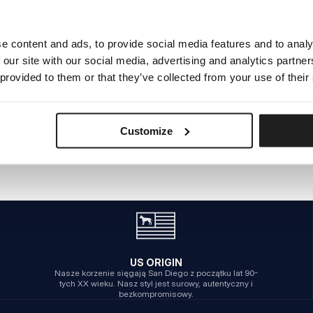
e content and ads, to provide social media features and to analy
WEWNĘTRZNY BŁĄD SERWERA
 our site with our social media, advertising and analytics partn
POWRÓT NA STRONĘ GŁÓWNĄ
 provided to them or that they’ve collected from your use of their
Customize
US ORIGIN
Nasze korzenie sięgają San Diego z początku lat 90-
tych XX wieku. Nasz styl jest surowy, autentyczny i
bezkompromisowy.