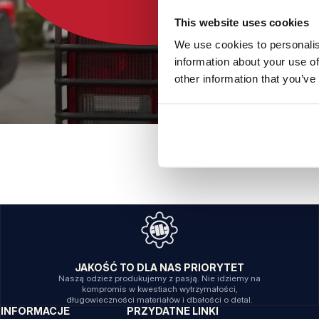
This website uses cookies
We use cookies to personalis
information about your use of
other information that you’ve
JAKOŚĆ TO DLA NAS PRIORYTET
Naszą odzież produkujemy z pasją. Nie idziemy na
kompromis w kwestiach wytrzymałości,
długowieczności materiałów i dbałości o detal.
INFORMACJE
PRZYDATNE LINKI