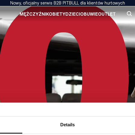
Nowy, oficjalny serwis B2B PITBULL dla klientów hurtowych
MĘŻCZYŹNI
KOBIETY
DZIECI
OBUWIE
OUTLET
Details