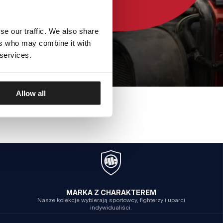
se our traffic. We also share
ers who may combine it with
 services.
Allow all
MARKA Z CHARAKTEREM
Nasze kolekcje wybierają sportowcy, fighterzy i uparci
indywidualiści.