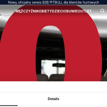
Nowy, oficjalny serwis B2B PITBULL dla klientów hurtowych
MĘŻCZYŹNI
KOBIETY
DZIECI
OBUWIE
OUTLET
Details