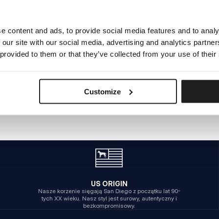
e content and ads, to provide social media features and to analy
WEWNĘTRZNY BŁĄD SERWERA
 our site with our social media, advertising and analytics partn
POWRÓT NA STRONĘ GŁÓWNĄ
 provided to them or that they’ve collected from your use of their
Customize
US ORIGIN
Nasze korzenie sięgają San Diego z początku lat 90-
tych XX wieku. Nasz styl jest surowy, autentyczny i
bezkompromisowy.