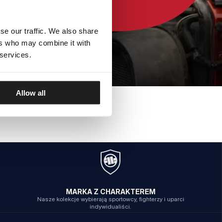
se our traffic. We also share
ers who may combine it with
 services.
Allow all
MARKA Z CHARAKTEREM
Nasze kolekcje wybierają sportowcy, fighterzy i uparci
indywidualiści.