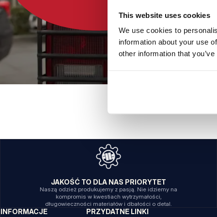
This website uses cookies
We use cookies to personalis
information about your use of
other information that you’ve
JAKOŚĆ TO DLA NAS PRIORYTET
Naszą odzież produkujemy z pasją. Nie idziemy na
kompromis w kwestiach wytrzymałości,
długowieczności materiałów i dbałości o detal.
INFORMACJE
PRZYDATNE LINKI