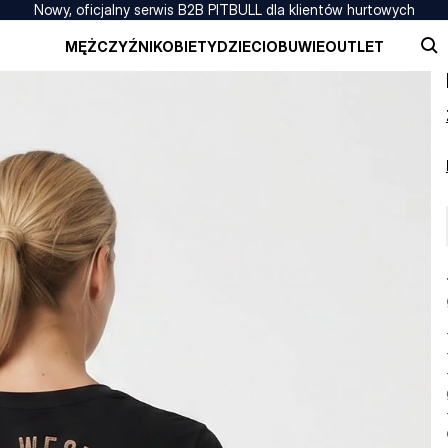
Nowy, oficjalny serwis B2B PITBULL dla klientów hurtowych
MĘŻCZYŹNI
KOBIETY
DZIECI
OBUWIE
OUTLET