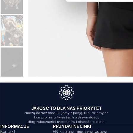
JAKOŚĆ TO DLA NAS PRIORYTET
Naszą odzież produkujemy z pasją. Nie idziemy na
kompromis w kwestiach wytrzymałości,
długowieczności materiałów i dbałości o detal.
INFORMACJE
PRZYDATNE LINKI
Kontakt
EN - strona międzynarodowa