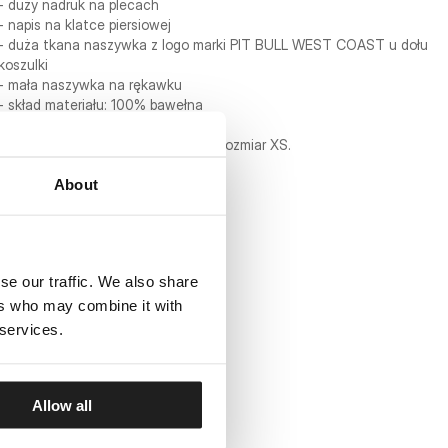
- duży nadruk na plecach
- napis na klatce piersiowej
- duża tkana naszywka z logo marki PIT BULL WEST COAST u dołu
koszulki
- mała naszywka na rękawku
- skład materiału: 100% bawełna
Modelka ma 170 cm wzrostu i nosi rozmiar XS.
About
se our traffic. We also share
ers who may combine it with
 services.
Allow all