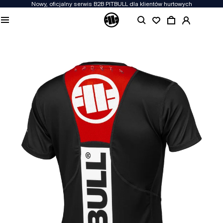
Nowy, oficjalny serwis B2B PITBULL dla klientów hurtowych