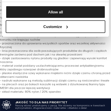
- luźniejszy taliowany krój
- wykonana z najwyższej jakości włókien poliamidowych z dodatkiem
elastycznej przędzy
Allow all
- znacznie szlachetniejsza mieszanka tkaniny niż powszechnie występujące na
rynku
- termo aktywna i oddychająca dzięki czemu doskonale odprowadza ciepło z
twojej skóry, powodując uczucie przyjemnego chłodu
Customize
- szybkoschnący materiał pomaga utrzymać higienę i nie powoduję przykrego
zapachu
- tkanina z systemem 4-way stretch dzięki czemu rozciąga się w każdym
kierunku nie krępując ruchów
- przeznaczona do uprawiania wszystkich sportów oraz wszelkiej aktywności
fizycznej
- linia przeznaczona dla osób poszukujących produktów do długich i ciężkich
treningów zarówno pod dachem jak i na otwartej przestrzeni
- dzięki zastosowaniu nylonu produkty są gładkie i zapewniają wysoki komfort
noszenia
- materiał został poddany uszlachetniającemu procesowi antybakteryjnemu
który zapobiega rozwojowi drobnoustrojów
- płaskie elastyczne szwy wykonane miękkimi nićmi dzięki czemu chronią przed
obtarciami naskórka
- nadruki wykonane są metodą sublimacji dzięki czemu są nieścieralne i trwałe
- na plecach oraz po bokach koszulki są wstawki z dziurkowanej tkaniny typu
MESH dla jeszcze lepszej wentylacji
- skład materiału: 80% nylon / 20% spandex
JAKOŚĆ TO DLA NAS PRIORYTET
Naszą odzież produkujemy z pasją. Nie idziemy na kompromis w kwestiach
wytrzymałości, długowieczności materiałów i dbałości o detal.