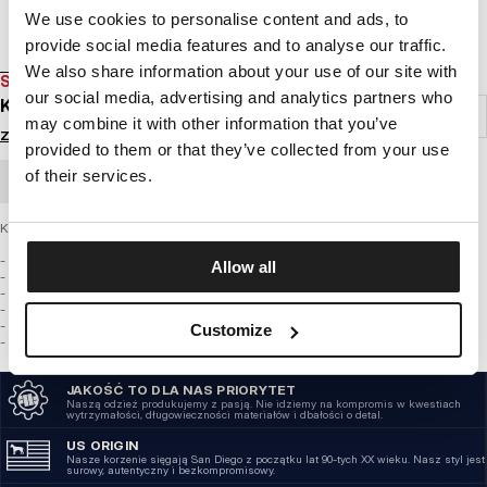
We use cookies to personalise content and ads, to
provide social media features and to analyse our traffic.
We also share information about your use of our site with
SALE
our social media, advertising and analytics partners who
KOSZULKA FLAMINGO
may combine it with other information that you’ve
Zaloguj się by zobaczyć ceny
provided to them or that they’ve collected from your use
of their services.
ZAMÓWIENIE HURTOWE
Koszulka z najnowszej kolekcji PIT BULL WEST COAST – Flamingo
- Wykonana z najwyższej jakości bawełny o gramaturze 180g/m2
Allow all
- Miękka lamówka od wewnętrznej strony kołnierza chroniąca przed otarciami
- Wysokiej jakości nadruki wykonane specjalistyczną technologią sitodruku
- Duża tkana naszywka z logo marki PIT BULL WEST COAST u dołu koszulki
- Mała tkana naszywka na krawędzi rękawka
Customize
- Skład materiału: 60% bawełna / 40% poliester
JAKOŚĆ TO DLA NAS PRIORYTET
Naszą odzież produkujemy z pasją. Nie idziemy na kompromis w kwestiach
wytrzymałości, długowieczności materiałów i dbałości o detal.
US ORIGIN
Nasze korzenie sięgają San Diego z początku lat 90-tych XX wieku. Nasz styl jest
surowy, autentyczny i bezkompromisowy.