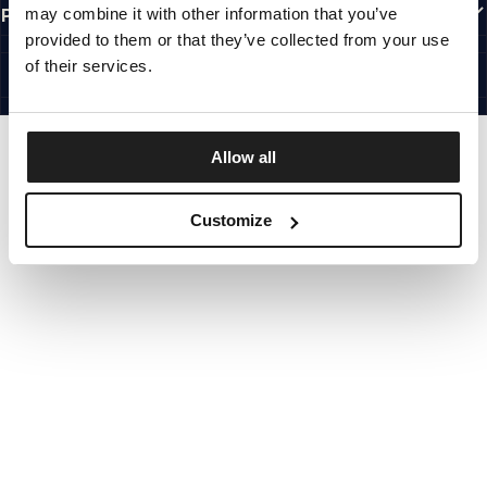
may combine it with other information that you’ve
PRZYDATNE LINKI
provided to them or that they’ve collected from your use
PL INTERNATIONAL
©1997 - 2026 PITBULL SP. Z O.O. ALL RIGHTS RESERVED.
of their services.
SITE CREDITS
IDŹ DO GÓRY
Allow all
Customize