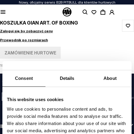
Nowy, oficjalny serwis B2B PITBULL dla klientów hurtowych
KOSZULKA GIAN ART. OF BOXING
Zaloguj się by zobaczyć ceny
Przewodnik po rozmiarach
ZAMÓWIENIE HURTOWE
190 REGULAR SERIES
Consent
Details
About
JAKOŚĆ TO DLA NAS PRIORYTET
Naszą odzież produkujemy z pasją. Nie idziemy na kompromis w kwestiach
wytrzymałości, długowieczności materiałów i dbałości o detal.
US ORIGIN
Nasze korzenie sięgają San Diego z początku lat 90-tych XX wieku. Nasz styl jest
This website uses cookies
surowy, autentyczny i bezkompromisowy.
We use cookies to personalise content and ads, to
MARKA Z CHARAKTEREM
Nasze kolekcje wybierają sportowcy, fighterzy i uparci indywidualiści.
provide social media features and to analyse our traffic.
We also share information about your use of our site with
INFORMACJE
our social media, advertising and analytics partners who