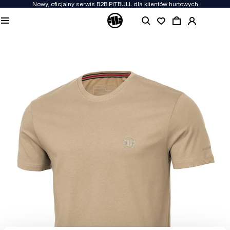
Nowy, oficjalny serwis B2B PITBULL dla klientów hurtowych