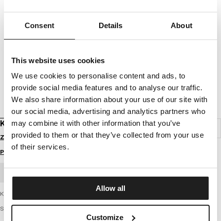
Consent
Details
About
This website uses cookies
We use cookies to personalise content and ads, to
provide social media features and to analyse our traffic.
We also share information about your use of our site with
our social media, advertising and analytics partners who
KOSZULKA SLIM FIT SMALL LOGO
may combine it with other information that you’ve
provided to them or that they’ve collected from your use
Zaloguj się by zobaczyć ceny
of their services.
Przewodnik po rozmiarach
ZAMÓWIENIE HURTOWE
Allow all
Koszulka męska firmy PIT BULL WEST COAST – Small Logo
SERIA MIDDLE WEIGHT 190 SPANDEX
Customize