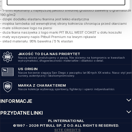
- dopasowany fason typu slim fit podkreślający sylwetkę
- klasyczny okrągły dekolt
- T-shirt wykonany z najwyższej jakości średniej grubości bawełny o gramaturze
190 g/m2
- dzięki dodatku elastanu tkanina jest lekko elastyczna
- miękka lamówka od wewnętrznej strony kołnierza chroniąca przed otarciami
- małe silikonowe logo na piersi
- duża tkana naszywka z logo marki PIT BULL WEST COAST u dołu koszulki
- mały wyszywany napis Pitbull Premium na lewym rękawie
- skład materiału: 95% bawełna / 5 % elastan
JAKOŚĆ TO DLA NAS PRIORYTET
Naszą odzież produkujemy z pasją. Nie idziemy na kompromis w kwestiach
wytrzymałości, długowieczności materiałów i dbałości o detal.
US ORIGIN
Nasze korzenie sięgają San Diego z początku lat 90-tych XX wieku. Nasz styl jest
surowy, autentyczny i bezkompromisowy.
MARKA Z CHARAKTEREM
Nasze kolekcje wybierają sportowcy, fighterzy i uparci indywidualiści.
INFORMACJE
PRZYDATNE LINKI
PL INTERNATIONAL
©1997 - 2026 PITBULL SP. Z O.O. ALL RIGHTS RESERVED.
SITE CREDITS