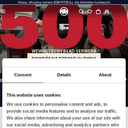
Nowy, oficjalny serwis B2B PITBULL dla klientów hurtowych
JAKOŚĆ TO DLA NAS PRIORYTET
Naszą odzież produkujemy z pasją. Nie idziemy na kompromis w kwestiach
wytrzymałości, długowieczności materiałów i dbałości o detal.
US ORIGIN
Nasze korzenie sięgają San Diego z początku lat 90-tych XX wieku. Nasz styl jest
surowy, autentyczny i bezkompromisowy.
WEWNĘTRZNY BŁĄD SERWERA
MARKA Z CHARAKTEREM
Nasze kolekcje wybierają sportowcy, fighterzy i uparci indywidualiści.
POWRÓT NA STRONĘ GŁÓWNĄ
INFORMACJE
Consent
Details
About
PRZYDATNE LINKI
PL INTERNATIONAL
©1997 - 2026 PITBULL SP. Z O.O. ALL RIGHTS RESERVED.
This website uses cookies
SITE CREDITS
We use cookies to personalise content and ads, to
IDŹ DO GÓRY
provide social media features and to analyse our traffic.
We also share information about your use of our site with
our social media, advertising and analytics partners who