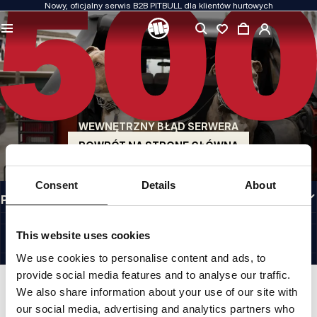
Nowy, oficjalny serwis B2B PITBULL dla klientów hurtowych
JAKOŚĆ TO DLA NAS PRIORYTET
Naszą odzież produkujemy z pasją. Nie idziemy na kompromis w kwestiach
wytrzymałości, długowieczności materiałów i dbałości o detal.
US ORIGIN
Nasze korzenie sięgają San Diego z początku lat 90-tych XX wieku. Nasz styl jest
surowy, autentyczny i bezkompromisowy.
WEWNĘTRZNY BŁĄD SERWERA
MARKA Z CHARAKTEREM
Nasze kolekcje wybierają sportowcy, fighterzy i uparci indywidualiści.
POWRÓT NA STRONĘ GŁÓWNĄ
INFORMACJE
Consent
Details
About
PRZYDATNE LINKI
PL INTERNATIONAL
©1997 - 2026 PITBULL SP. Z O.O. ALL RIGHTS RESERVED.
This website uses cookies
SITE CREDITS
We use cookies to personalise content and ads, to
IDŹ DO GÓRY
provide social media features and to analyse our traffic.
We also share information about your use of our site with
our social media, advertising and analytics partners who