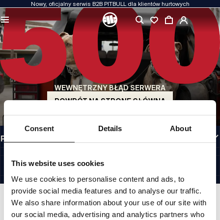
Nowy, oficjalny serwis B2B PITBULL dla klientów hurtowych
JAKOŚĆ TO DLA NAS PRIORYTET
Naszą odzież produkujemy z pasją. Nie idziemy na kompromis w kwestiach
wytrzymałości, długowieczności materiałów i dbałości o detal.
US ORIGIN
Nasze korzenie sięgają San Diego z początku lat 90-tych XX wieku. Nasz styl jest
surowy, autentyczny i bezkompromisowy.
WEWNĘTRZNY BŁĄD SERWERA
MARKA Z CHARAKTEREM
Nasze kolekcje wybierają sportowcy, fighterzy i uparci indywidualiści.
POWRÓT NA STRONĘ GŁÓWNĄ
INFORMACJE
Consent
Details
About
PRZYDATNE LINKI
PL INTERNATIONAL
©1997 - 2026 PITBULL SP. Z O.O. ALL RIGHTS RESERVED.
This website uses cookies
SITE CREDITS
We use cookies to personalise content and ads, to
IDŹ DO GÓRY
provide social media features and to analyse our traffic.
We also share information about your use of our site with
our social media, advertising and analytics partners who