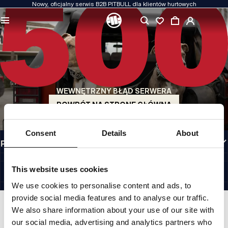
Nowy, oficjalny serwis B2B PITBULL dla klientów hurtowych
JAKOŚĆ TO DLA NAS PRIORYTET
Naszą odzież produkujemy z pasją. Nie idziemy na kompromis w kwestiach
wytrzymałości, długowieczności materiałów i dbałości o detal.
US ORIGIN
Nasze korzenie sięgają San Diego z początku lat 90-tych XX wieku. Nasz styl jest
surowy, autentyczny i bezkompromisowy.
WEWNĘTRZNY BŁĄD SERWERA
MARKA Z CHARAKTEREM
Nasze kolekcje wybierają sportowcy, fighterzy i uparci indywidualiści.
POWRÓT NA STRONĘ GŁÓWNĄ
INFORMACJE
Consent
Details
About
PRZYDATNE LINKI
PL INTERNATIONAL
©1997 - 2026 PITBULL SP. Z O.O. ALL RIGHTS RESERVED.
This website uses cookies
SITE CREDITS
We use cookies to personalise content and ads, to
IDŹ DO GÓRY
provide social media features and to analyse our traffic.
We also share information about your use of our site with
our social media, advertising and analytics partners who