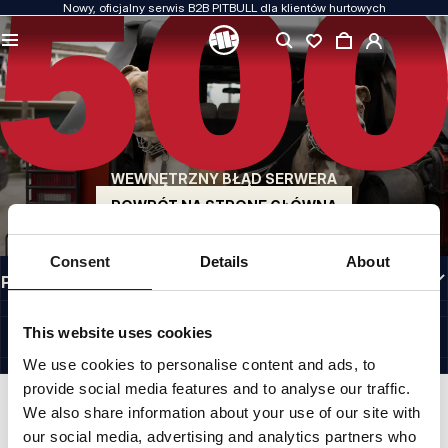
Nowy, oficjalny serwis B2B PITBULL dla klientów hurtowych
JAKOŚĆ TO DLA NAS PRIORYTET
Naszą odzież produkujemy z pasją. Nie idziemy na kompromis w kwestiach
wytrzymałości, długowieczności materiałów i dbałości o detal.
US ORIGIN
Nasze korzenie sięgają San Diego z początku lat 90-tych XX wieku. Nasz styl jest
surowy, autentyczny i bezkompromisowy.
WEWNĘTRZNY BŁĄD SERWERA
MARKA Z CHARAKTEREM
Nasze kolekcje wybierają sportowcy, fighterzy i uparci indywidualiści.
POWRÓT NA STRONĘ GŁÓWNĄ
INFORMACJE
Consent
Details
About
PRZYDATNE LINKI
PL INTERNATIONAL
©1997 - 2026 PITBULL SP. Z O.O. ALL RIGHTS RESERVED.
This website uses cookies
SITE CREDITS
We use cookies to personalise content and ads, to
IDŹ DO GÓRY
provide social media features and to analyse our traffic.
We also share information about your use of our site with
our social media, advertising and analytics partners who