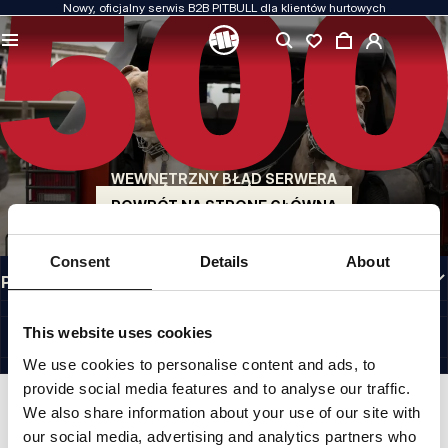
Nowy, oficjalny serwis B2B PITBULL dla klientów hurtowych
JAKOŚĆ TO DLA NAS PRIORYTET
Naszą odzież produkujemy z pasją. Nie idziemy na kompromis w kwestiach
wytrzymałości, długowieczności materiałów i dbałości o detal.
US ORIGIN
Nasze korzenie sięgają San Diego z początku lat 90-tych XX wieku. Nasz styl jest
surowy, autentyczny i bezkompromisowy.
WEWNĘTRZNY BŁĄD SERWERA
MARKA Z CHARAKTEREM
Nasze kolekcje wybierają sportowcy, fighterzy i uparci indywidualiści.
POWRÓT NA STRONĘ GŁÓWNĄ
INFORMACJE
Consent
Details
About
PRZYDATNE LINKI
PL INTERNATIONAL
©1997 - 2026 PITBULL SP. Z O.O. ALL RIGHTS RESERVED.
This website uses cookies
SITE CREDITS
We use cookies to personalise content and ads, to
IDŹ DO GÓRY
provide social media features and to analyse our traffic.
We also share information about your use of our site with
our social media, advertising and analytics partners who