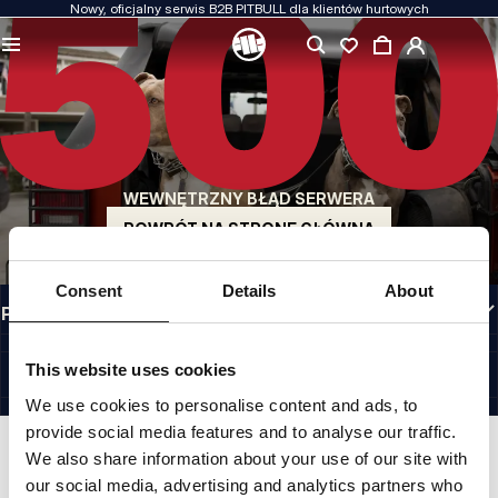
Nowy, oficjalny serwis B2B PITBULL dla klientów hurtowych
JAKOŚĆ TO DLA NAS PRIORYTET
Naszą odzież produkujemy z pasją. Nie idziemy na kompromis w kwestiach
wytrzymałości, długowieczności materiałów i dbałości o detal.
US ORIGIN
Nasze korzenie sięgają San Diego z początku lat 90-tych XX wieku. Nasz styl jest
surowy, autentyczny i bezkompromisowy.
WEWNĘTRZNY BŁĄD SERWERA
MARKA Z CHARAKTEREM
Nasze kolekcje wybierają sportowcy, fighterzy i uparci indywidualiści.
POWRÓT NA STRONĘ GŁÓWNĄ
INFORMACJE
Consent
Details
About
PRZYDATNE LINKI
PL INTERNATIONAL
©1997 - 2026 PITBULL SP. Z O.O. ALL RIGHTS RESERVED.
This website uses cookies
SITE CREDITS
We use cookies to personalise content and ads, to
IDŹ DO GÓRY
provide social media features and to analyse our traffic.
We also share information about your use of our site with
our social media, advertising and analytics partners who