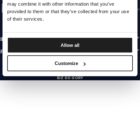
may combine it with other information that you’ve
US ORIGIN
Nasze korzenie sięgają San Diego z początku lat 90-tych XX wieku. Nasz styl jest
provided to them or that they’ve collected from your use
surowy, autentyczny i bezkompromisowy.
of their services.
MARKA Z CHARAKTEREM
Nasze kolekcje wybierają sportowcy, fighterzy i uparci indywidualiści.
INFORMACJE
Allow all
PRZYDATNE LINKI
PL INTERNATIONAL
Customize
©1997 - 2026 PITBULL SP. Z O.O. ALL RIGHTS RESERVED.
SITE CREDITS
IDŹ DO GÓRY