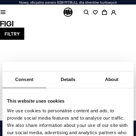
Nowy, oficjalny serwis B2B PITBULL dla klientów hurtowych
FIGI
FILTRY
NIE ZNALEZIONO WYNIKÓW
Spróbuj użyć innych filtrów
Consent
Details
About
This website uses cookies
We use cookies to personalise content and ads, to
provide social media features and to analyse our traffic.
We also share information about your use of our site with
JAKOŚĆ TO DLA NAS PRIORYTET
Naszą odzież produkujemy z pasją. Nie idziemy na kompromis w kwestiach
our social media, advertising and analytics partners who
wytrzymałości, długowieczności materiałów i dbałości o detal.