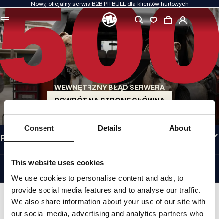
Nowy, oficjalny serwis B2B PITBULL dla klientów hurtowych
JAKOŚĆ TO DLA NAS PRIORYTET
Naszą odzież produkujemy z pasją. Nie idziemy na kompromis w kwestiach
wytrzymałości, długowieczności materiałów i dbałości o detal.
US ORIGIN
Nasze korzenie sięgają San Diego z początku lat 90-tych XX wieku. Nasz styl jest
surowy, autentyczny i bezkompromisowy.
WEWNĘTRZNY BŁĄD SERWERA
MARKA Z CHARAKTEREM
Nasze kolekcje wybierają sportowcy, fighterzy i uparci indywidualiści.
POWRÓT NA STRONĘ GŁÓWNĄ
INFORMACJE
Consent
Details
About
PRZYDATNE LINKI
PL INTERNATIONAL
©1997 - 2026 PITBULL SP. Z O.O. ALL RIGHTS RESERVED.
This website uses cookies
SITE CREDITS
We use cookies to personalise content and ads, to
IDŹ DO GÓRY
provide social media features and to analyse our traffic.
We also share information about your use of our site with
our social media, advertising and analytics partners who