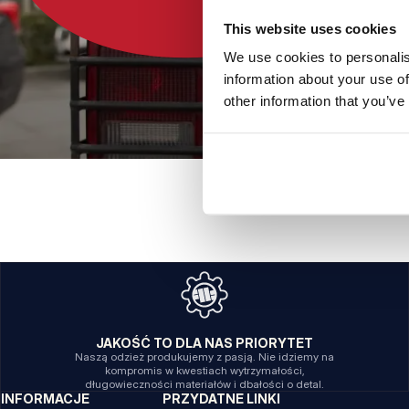
This website uses cookies
We use cookies to personalis
information about your use of
other information that you’ve
JAKOŚĆ TO DLA NAS PRIORYTET
Naszą odzież produkujemy z pasją. Nie idziemy na
kompromis w kwestiach wytrzymałości,
długowieczności materiałów i dbałości o detal.
INFORMACJE
PRZYDATNE LINKI