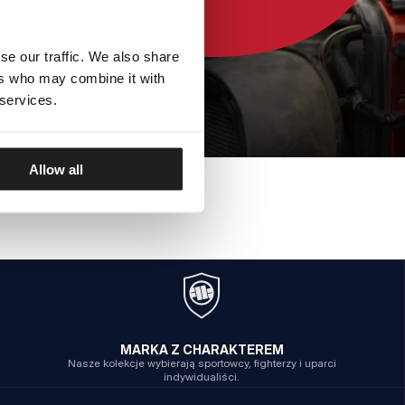
se our traffic. We also share
ers who may combine it with
 services.
Allow all
MARKA Z CHARAKTEREM
Nasze kolekcje wybierają sportowcy, fighterzy i uparci
indywidualiści.