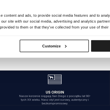
e content and ads, to provide social media features and to analy
WEWNĘTRZNY BŁĄD SERWERA
 our site with our social media, advertising and analytics partn
POWRÓT NA STRONĘ GŁÓWNĄ
 provided to them or that they’ve collected from your use of their
Customize
US ORIGIN
Nasze korzenie sięgają San Diego z początku lat 90-
tych XX wieku. Nasz styl jest surowy, autentyczny i
bezkompromisowy.