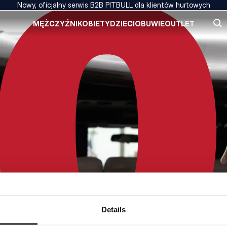
Nowy, oficjalny serwis B2B PITBULL dla klientów hurtowych
MĘŻCZYŹNI
KOBIETY
DZIECI
OBUWIE
OUTLET
Details