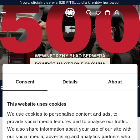
Nowy, oficjalny serwis B2B PITBULL dla klientów hurtowych
JAKOŚĆ TO DLA NAS PRIORYTET
Naszą odzież produkujemy z pasją. Nie idziemy na kompromis w kwestiach
wytrzymałości, długowieczności materiałów i dbałości o detal.
US ORIGIN
Nasze korzenie sięgają San Diego z początku lat 90-tych XX wieku. Nasz styl jest
surowy, autentyczny i bezkompromisowy.
WEWNĘTRZNY BŁĄD SERWERA
MARKA Z CHARAKTEREM
Nasze kolekcje wybierają sportowcy, fighterzy i uparci indywidualiści.
POWRÓT NA STRONĘ GŁÓWNĄ
INFORMACJE
Consent
Details
About
PRZYDATNE LINKI
PL INTERNATIONAL
©1997 - 2026 PITBULL SP. Z O.O. ALL RIGHTS RESERVED.
This website uses cookies
SITE CREDITS
We use cookies to personalise content and ads, to
IDŹ DO GÓRY
provide social media features and to analyse our traffic.
We also share information about your use of our site with
our social media, advertising and analytics partners who