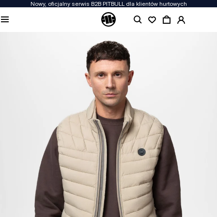
Nowy, oficjalny serwis B2B PITBULL dla klientów hurtowych