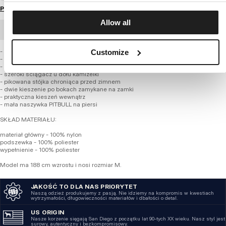
Przewodnik po rozmiarach
Allow all
ZAMÓWIENIE HURTOWE
- regularny fason do bioder
Customize
- pikowana i wykonana z wysokiej jakości miękkiej tkaniny nylonowej
- średniej grubości warstwa ocieplająca z gładką podszewka
- szeroki ściągacz u dołu kamizelki
- pikowana stójka chroniąca przed zimnem
- dwie kieszenie po bokach zamykane na zamki
- praktyczna kieszeń wewnątrz
- mała naszywka PITBULL na piersi
SKŁAD MATERIAŁU:
materiał główny - 100% nylon
podszewka - 100% poliester
wypełnienie - 100% poliester
Model ma 188 cm wzrostu i nosi rozmiar M.
JAKOŚĆ TO DLA NAS PRIORYTET
Naszą odzież produkujemy z pasją. Nie idziemy na kompromis w kwestiach
wytrzymałości, długowieczności materiałów i dbałości o detal.
US ORIGIN
Nasze korzenie sięgają San Diego z początku lat 90-tych XX wieku. Nasz styl jest
surowy, autentyczny i bezkompromisowy.