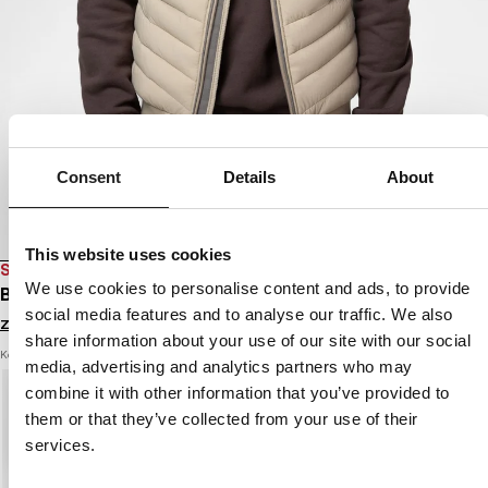
Consent
Details
About
This website uses cookies
SALE
We use cookies to personalise content and ads, to provide
BEZRĘKAWNIK PIKOWANY NAYLOR
social media features and to analyse our traffic. We also
Zaloguj się by zobaczyć ceny
share information about your use of our site with our social
Kolor: pale sand
media, advertising and analytics partners who may
combine it with other information that you’ve provided to
them or that they’ve collected from your use of their
services.