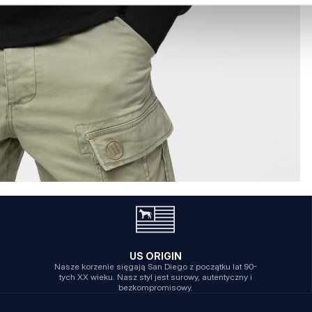
US ORIGIN
Nasze korzenie sięgają San Diego z początku lat 90-
tych XX wieku. Nasz styl jest surowy, autentyczny i
bezkompromisowy.