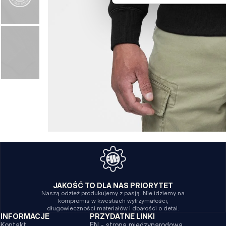
JAKOŚĆ TO DLA NAS PRIORYTET
Naszą odzież produkujemy z pasją. Nie idziemy na
kompromis w kwestiach wytrzymałości,
długowieczności materiałów i dbałości o detal.
INFORMACJE
PRZYDATNE LINKI
Kontakt
EN - strona międzynarodowa