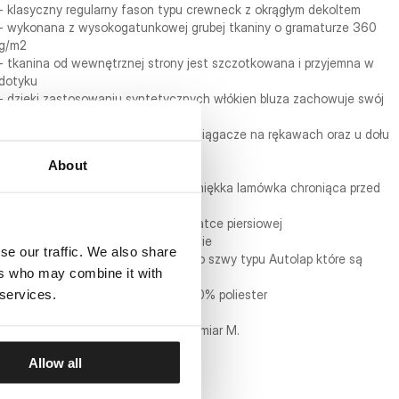
- klasyczny regularny fason typu crewneck z okrągłym dekoltem
- wykonana z wysokogatunkowej grubej tkaniny o gramaturze 360
g/m2
- tkanina od wewnętrznej strony jest szczotkowana i przyjemna w
dotyku
- dzięki zastosowaniu syntetycznych włókien bluza zachowuje swój
fason po wielu praniach
- wzmocnione mocne żebrowane ściągacze na rękawach oraz u dołu
bluzy
About
- okrągły żebrowany dekolt
- od wewnętrznej strony kołnierza miękka lamówka chroniąca przed
otarciami
- duży naszyty napis PITBULL na klatce piersiowej
- okrągła naszywka na lewym rękawie
se our traffic. We also share
- do połączenia tkanin zastosowano szwy typu Autolap które są
ers who may combine it with
płaskie i odporne na rozerwania
 services.
- skład materiału: 60% bawełna / 40% poliester
Model ma 182 cm wzrostu i nosi rozmiar M.
Allow all