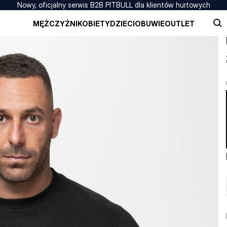
Nowy, oficjalny serwis B2B PITBULL dla klientów hurtowych
MĘŻCZYŹNI
KOBIETY
DZIECI
OBUWIE
OUTLET