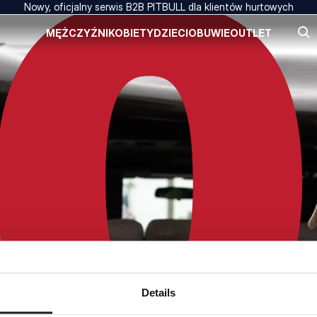
Nowy, oficjalny serwis B2B PITBULL dla klientów hurtowych
MĘŻCZYŹNI
KOBIETY
DZIECI
OBUWIE
OUTLET
Details