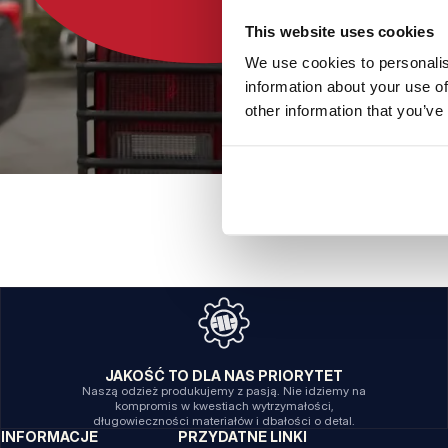
This website uses cookies
We use cookies to personalis
information about your use of
other information that you’ve
JAKOŚĆ TO DLA NAS PRIORYTET
Naszą odzież produkujemy z pasją. Nie idziemy na
kompromis w kwestiach wytrzymałości,
długowieczności materiałów i dbałości o detal.
INFORMACJE
PRZYDATNE LINKI