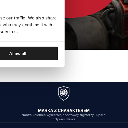
se our traffic. We also share
ers who may combine it with
 services.
Allow all
MARKA Z CHARAKTEREM
Nasze kolekcje wybierają sportowcy, fighterzy i uparci
indywidualiści.