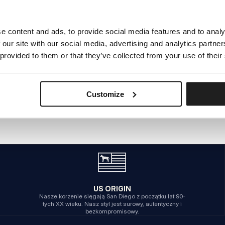
e content and ads, to provide social media features and to analy
WEWNĘTRZNY BŁĄD SERWERA
 our site with our social media, advertising and analytics partn
POWRÓT NA STRONĘ GŁÓWNĄ
 provided to them or that they’ve collected from your use of their
Customize
US ORIGIN
Nasze korzenie sięgają San Diego z początku lat 90-
tych XX wieku. Nasz styl jest surowy, autentyczny i
bezkompromisowy.