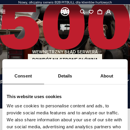
Nowy, oficjalny serwis B2B PITBULL dla klientów hurtowych
JAKOŚĆ TO DLA NAS PRIORYTET
Naszą odzież produkujemy z pasją. Nie idziemy na kompromis w kwestiach
wytrzymałości, długowieczności materiałów i dbałości o detal.
US ORIGIN
Nasze korzenie sięgają San Diego z początku lat 90-tych XX wieku. Nasz styl jest
surowy, autentyczny i bezkompromisowy.
WEWNĘTRZNY BŁĄD SERWERA
MARKA Z CHARAKTEREM
Nasze kolekcje wybierają sportowcy, fighterzy i uparci indywidualiści.
POWRÓT NA STRONĘ GŁÓWNĄ
INFORMACJE
Consent
Details
About
PRZYDATNE LINKI
PL INTERNATIONAL
©1997 - 2026 PITBULL SP. Z O.O. ALL RIGHTS RESERVED.
This website uses cookies
SITE CREDITS
We use cookies to personalise content and ads, to
IDŹ DO GÓRY
provide social media features and to analyse our traffic.
We also share information about your use of our site with
our social media, advertising and analytics partners who