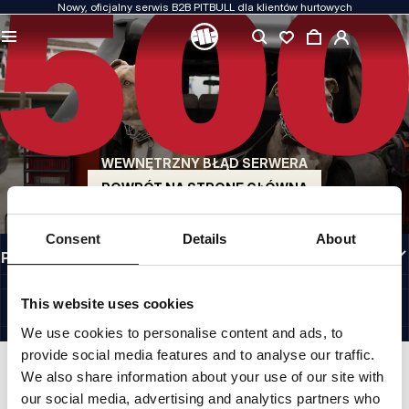
Nowy, oficjalny serwis B2B PITBULL dla klientów hurtowych
JAKOŚĆ TO DLA NAS PRIORYTET
Naszą odzież produkujemy z pasją. Nie idziemy na kompromis w kwestiach
wytrzymałości, długowieczności materiałów i dbałości o detal.
US ORIGIN
Nasze korzenie sięgają San Diego z początku lat 90-tych XX wieku. Nasz styl jest
surowy, autentyczny i bezkompromisowy.
WEWNĘTRZNY BŁĄD SERWERA
MARKA Z CHARAKTEREM
Nasze kolekcje wybierają sportowcy, fighterzy i uparci indywidualiści.
POWRÓT NA STRONĘ GŁÓWNĄ
INFORMACJE
Consent
Details
About
PRZYDATNE LINKI
PL INTERNATIONAL
©1997 - 2026 PITBULL SP. Z O.O. ALL RIGHTS RESERVED.
This website uses cookies
SITE CREDITS
We use cookies to personalise content and ads, to
IDŹ DO GÓRY
provide social media features and to analyse our traffic.
We also share information about your use of our site with
our social media, advertising and analytics partners who