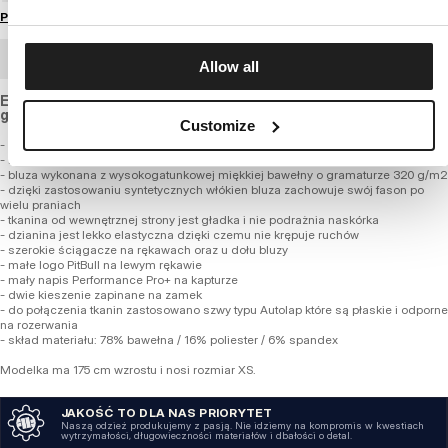
Przewodnik po rozmiarach
ZAMÓWIENIE HURTOWE
Allow all
Elastyczna bluza o luźniejszym kroju, z wysokogatunkowej,
gładkiej tkaniny bawełnianej o standardowej grubości.
Customize
- profesjonalna linia Performance Pro+
- luźniejszy wygodny fason
- bluza wykonana z wysokogatunkowej miękkiej bawełny o gramaturze 320 g/m2
- dzięki zastosowaniu syntetycznych włókien bluza zachowuje swój fason po
wielu praniach
- tkanina od wewnętrznej strony jest gładka i nie podrażnia naskórka
- dzianina jest lekko elastyczna dzięki czemu nie krępuje ruchów
- szerokie ściągacze na rękawach oraz u dołu bluzy
- małe logo PitBull na lewym rękawie
- mały napis Performance Pro+ na kapturze
- dwie kieszenie zapinane na zamek
- do połączenia tkanin zastosowano szwy typu Autolap które są płaskie i odporne
na rozerwania
- skład materiału: 78% bawełna / 16% poliester / 6% spandex
Modelka ma 175 cm wzrostu i nosi rozmiar XS.
JAKOŚĆ TO DLA NAS PRIORYTET
Naszą odzież produkujemy z pasją. Nie idziemy na kompromis w kwestiach
wytrzymałości, długowieczności materiałów i dbałości o detal.