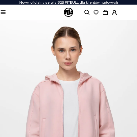
Nowy, oficjalny serwis B2B PITBULL dla klientów hurtowych