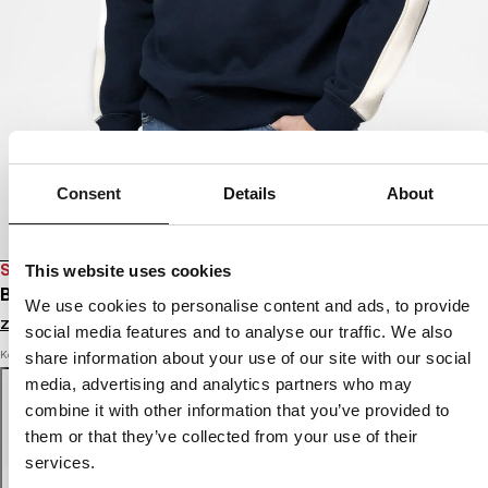
Consent
Details
About
SALE
This website uses cookies
BLUZA SAN DIEGO CA
We use cookies to personalise content and ads, to provide
Zaloguj się by zobaczyć ceny
social media features and to analyse our traffic. We also
Kolor: dark navy
share information about your use of our site with our social
media, advertising and analytics partners who may
combine it with other information that you’ve provided to
them or that they’ve collected from your use of their
services.