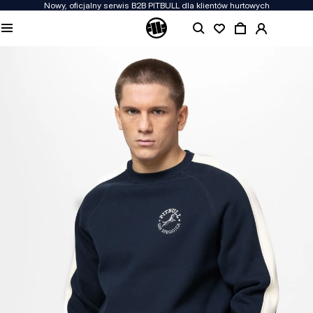
Nowy, oficjalny serwis B2B PITBULL dla klientów hurtowych