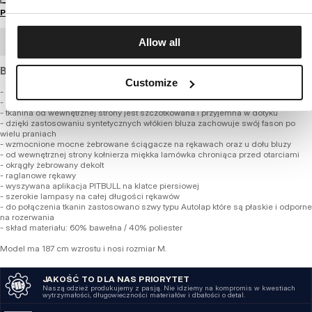
Przewodnik po rozmiarach
Allow all
ZAMÓWIENIE HURTOWE
Bluza o standardowym kroju, z grubej miękkiej bawełny.
Customize
- klasyczny regularny fason typu crewneck z okrągłym dekoltem
- wykonana z wysokogatunkowej grubej tkaniny o gramaturze 360 g/m2
- tkanina od wewnętrznej strony jest szczotkowana i przyjemna w dotyku
- dzięki zastosowaniu syntetycznych włókien bluza zachowuje swój fason po
wielu praniach
- wzmocnione mocne żebrowane ściągacze na rękawach oraz u dołu bluzy
- od wewnętrznej strony kołnierza miękka lamówka chroniąca przed otarciami
- okrągły żebrowany dekolt
- raglanowe rękawy
- wyszywana aplikacja PITBULL na klatce piersiowej
- szerokie lampasy na całej długości rękawów
- do połączenia tkanin zastosowano szwy typu Autolap które są płaskie i odporne
na rozerwania
- skład materiału: 60% bawełna / 40% poliester
Model ma 187 cm wzrostu i nosi rozmiar M.
JAKOŚĆ TO DLA NAS PRIORYTET
Naszą odzież produkujemy z pasją. Nie idziemy na kompromis w kwestiach
wytrzymałości, długowieczności materiałów i dbałości o detal.