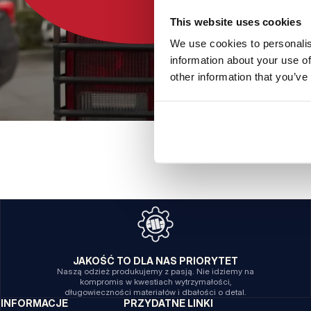
This website uses cookies
We use cookies to personalis
information about your use of
other information that you’ve
JAKOŚĆ TO DLA NAS PRIORYTET
Naszą odzież produkujemy z pasją. Nie idziemy na
kompromis w kwestiach wytrzymałości,
długowieczności materiałów i dbałości o detal.
INFORMACJE
PRZYDATNE LINKI