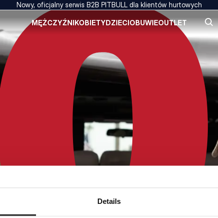
Nowy, oficjalny serwis B2B PITBULL dla klientów hurtowych
MĘŻCZYŹNI
KOBIETY
DZIECI
OBUWIE
OUTLET
Details