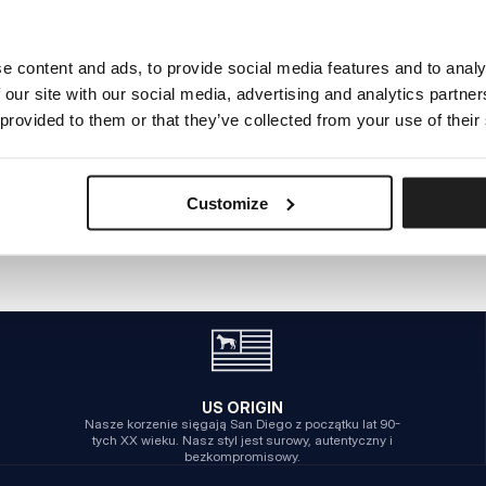
e content and ads, to provide social media features and to analy
WEWNĘTRZNY BŁĄD SERWERA
 our site with our social media, advertising and analytics partn
POWRÓT NA STRONĘ GŁÓWNĄ
 provided to them or that they’ve collected from your use of their
Customize
US ORIGIN
Nasze korzenie sięgają San Diego z początku lat 90-
tych XX wieku. Nasz styl jest surowy, autentyczny i
bezkompromisowy.