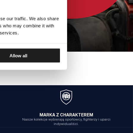
se our traffic. We also share
ers who may combine it with
 services.
Allow all
MARKA Z CHARAKTEREM
Nasze kolekcje wybierają sportowcy, fighterzy i uparci
indywidualiści.