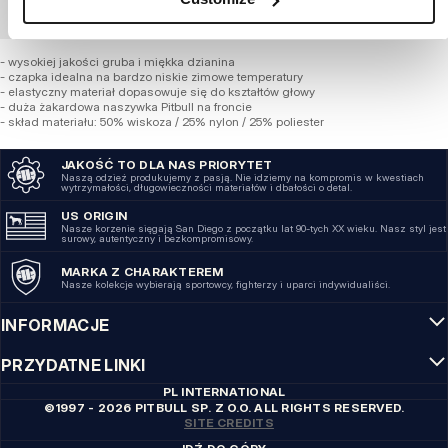
ZAMÓWIENIE HURTOWE
- wysokiej jakości gruba i miękka dzianina
- czapka idealna na bardzo niskie zimowe temperatury
- elastyczny materiał dopasowuje się do kształtów głowy
- duża żakardowa naszywka Pitbull na froncie
- skład materiału: 50% wiskoza / 25% nylon / 25% poliester
JAKOŚĆ TO DLA NAS PRIORYTET
Naszą odzież produkujemy z pasją. Nie idziemy na kompromis w kwestiach
wytrzymałości, długowieczności materiałów i dbałości o detal.
US ORIGIN
Nasze korzenie sięgają San Diego z początku lat 90-tych XX wieku. Nasz styl jest
surowy, autentyczny i bezkompromisowy.
MARKA Z CHARAKTEREM
Nasze kolekcje wybierają sportowcy, fighterzy i uparci indywidualiści.
INFORMACJE
PRZYDATNE LINKI
PL INTERNATIONAL
©1997 - 2026 PITBULL SP. Z O.O. ALL RIGHTS RESERVED.
SITE CREDITS