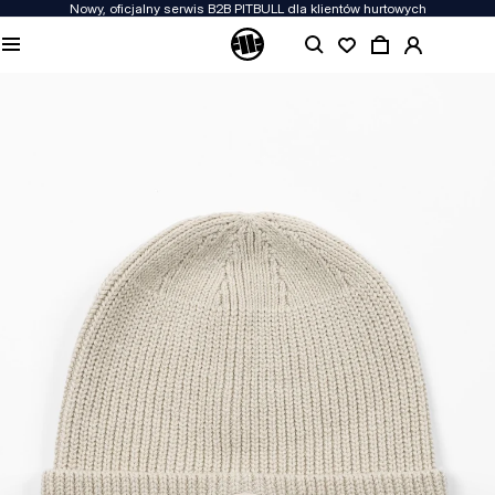
Nowy, oficjalny serwis B2B PITBULL dla klientów hurtowych