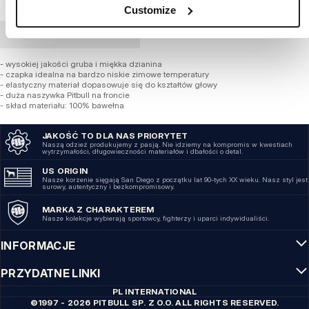
Customize
ZAMÓWIENIE HURTOWE
- wysokiej jakości gruba i miękka dzianina
- czapka idealna na bardzo niskie zimowe temperatury
- elastyczny materiał dopasowuje się do kształtów głowy
- duża naszywka Pitbull na froncie
- skład materiału: 100% bawełna
JAKOŚĆ TO DLA NAS PRIORYTET
Naszą odzież produkujemy z pasją. Nie idziemy na kompromis w kwestiach
wytrzymałości, długowieczności materiałów i dbałości o detal.
US ORIGIN
Nasze korzenie sięgają San Diego z początku lat 90-tych XX wieku. Nasz styl jest
surowy, autentyczny i bezkompromisowy.
MARKA Z CHARAKTEREM
Nasze kolekcje wybierają sportowcy, fighterzy i uparci indywidualiści.
INFORMACJE
PRZYDATNE LINKI
PL INTERNATIONAL
©1997 - 2026 PITBULL SP. Z O.O. ALL RIGHTS RESERVED.