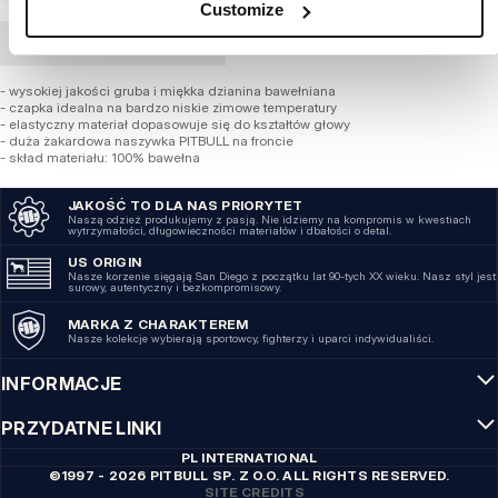
Customize
ZAMÓWIENIE HURTOWE
- wysokiej jakości gruba i miękka dzianina bawełniana
- czapka idealna na bardzo niskie zimowe temperatury
- elastyczny materiał dopasowuje się do kształtów głowy
- duża żakardowa naszywka PITBULL na froncie
- skład materiału: 100% bawełna
JAKOŚĆ TO DLA NAS PRIORYTET
Naszą odzież produkujemy z pasją. Nie idziemy na kompromis w kwestiach
wytrzymałości, długowieczności materiałów i dbałości o detal.
US ORIGIN
Nasze korzenie sięgają San Diego z początku lat 90-tych XX wieku. Nasz styl jest
surowy, autentyczny i bezkompromisowy.
MARKA Z CHARAKTEREM
Nasze kolekcje wybierają sportowcy, fighterzy i uparci indywidualiści.
INFORMACJE
PRZYDATNE LINKI
PL INTERNATIONAL
©1997 - 2026 PITBULL SP. Z O.O. ALL RIGHTS RESERVED.
SITE CREDITS