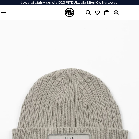
Nowy, oficjalny serwis B2B PITBULL dla klientów hurtowych