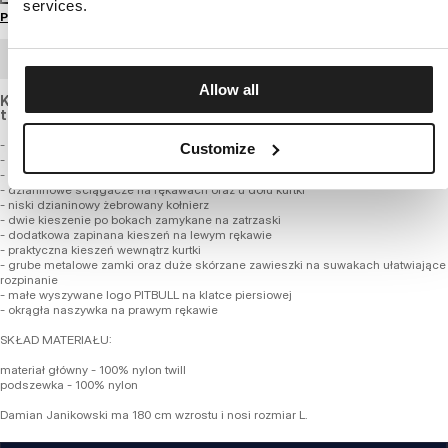
services.
Przewodnik po rozmiarach
ZAMÓWIENIE HURTOWE
Allow all
Kurtka bomberka o krótszym fasonie, wykonana z grubej
tkaniny nylonowej odpornej na deszcz i wiatr.
- krótszy luźniejszy fason do pasa typu bomber flyers
Customize
- wykonana z wysokiej jakości grubej tkaniny nylonowej
- gładka nylonowa podszewka w kontrastowym kolorze
- dzianinowe ściągacze na rękawach oraz u dołu kurtki
- niski dzianinowy żebrowany kołnierz
- dwie kieszenie po bokach zamykane na zatrzaski
- dodatkowa zapinana kieszeń na lewym rękawie
- praktyczna kieszeń wewnątrz kurtki
- grube metalowe zamki oraz duże skórzane zawieszki na suwakach ułatwiające
rozpinanie
- małe wyszywane logo PITBULL na klatce piersiowej
- okrągła naszywka na prawym rękawie
SKŁAD MATERIAŁU:
materiał główny - 100% nylon twill
podszewka - 100% nylon
Damian Janikowski ma 180 cm wzrostu i nosi rozmiar L.