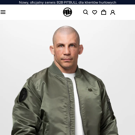
Nowy, oficjalny serwis B2B PITBULL dla klientów hurtowych