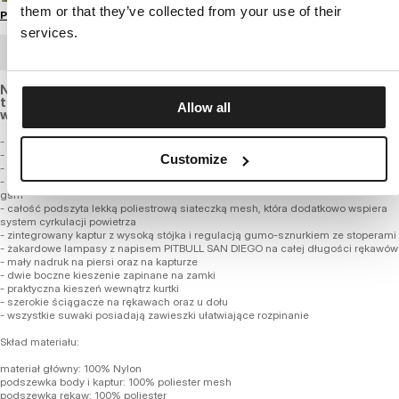
them or that they’ve collected from your use of their
Przewodnik po rozmiarach
services.
ZAMÓWIENIE HURTOWE
Nasza kultowa kurtka o standardowym fasonie, wykonana z
tkaniny nylonowej z membraną oraz wiatroszczelną i
Allow all
wodoodporną hydrofobową powłoką.
- klasyczny uniwersalny fason
- wykonana z wysokiej jakości tkaniny nylonowej z membraną 8000 mmHg
Customize
- kurtka jest wiatroszczelna i wodoodporna z hydrofobową powłoką DWR level 4
- materiał zachowuje odpowiednią oddychalności materiału na poziomie 8000
gsm
- całość podszyta lekką poliestrową siateczką mesh, która dodatkowo wspiera
system cyrkulacji powietrza
- zintegrowany kaptur z wysoką stójka i regulacją gumo-sznurkiem ze stoperami
- żakardowe lampasy z napisem PITBULL SAN DIEGO na całej długości rękawów
- mały nadruk na piersi oraz na kapturze
- dwie boczne kieszenie zapinane na zamki
- praktyczna kieszeń wewnątrz kurtki
- szerokie ściągacze na rękawach oraz u dołu
- wszystkie suwaki posiadają zawieszki ułatwiające rozpinanie
Skład materiału:
materiał główny: 100% Nylon
podszewka body i kaptur: 100% poliester mesh
podszewka rękaw: 100% poliester