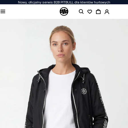
Nowy, oficjalny serwis B2B PITBULL dla klientów hurtowych