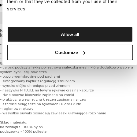
them or that they’ve collected from your use of their
Przewodnik po rozmiarach
services.
ZAMÓWIENIE HURTOWE
Nasza kultowa kurtka z lekkiego, oddychającego materiału,
Allow all
który jest wiatroszczelny i wodoodporny.
- klasyczny uniwersalny fason
- wykonana z wysokiej jakości tkaniny nylonowej z membraną 8000 mmHg
Customize
- kurtka jest wiatroszczelna i wodoodporna z hydrofobową powłoką DWR level 4
- materiał zachowuje odpowiednią oddychalności materiału na poziomie 8000
gsm
- całość podszyta lekką poliestrową siateczką mesh, która dodatkowo wspiera
system cyrkulacji powietrza
- otwory wentylacyjne pod pachami
- zintegrowany kaptur z regulacją sznurkiem
- wysoka stójka chroniąca przed zimnem
- naszywka PITBULL na lewym rękawie oraz na kapturze
- dwie boczne kieszenie zapinane na zamki
- praktyczna wewnętrzna kieszeń zapinana na rzep
- szerokie ściągacze na rękawach i u dołu kurtki
- raglanowe rękawy
- wszystkie suwaki posiadają zawieszki ułatwiające rozpinanie
Skład materiału:
na zewnątrz - 100% nylon
podszewka - 100% poliester