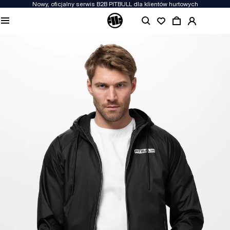
Nowy, oficjalny serwis B2B PITBULL dla klientów hurtowych