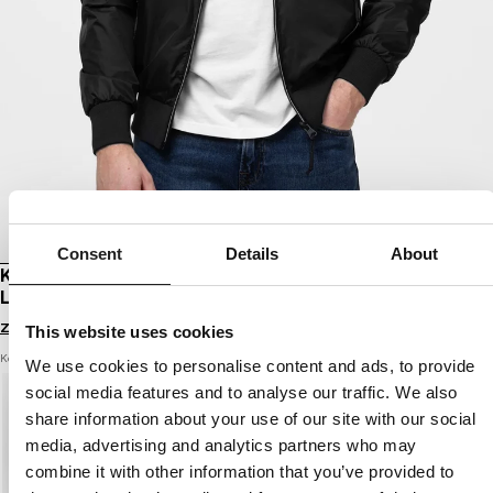
Consent
Details
About
KURTKA PRZEJŚCIOWA Z KAPTUREM ATHLETIC
LOGO II
Zaloguj się by zobaczyć ceny
This website uses cookies
Kolor: black
We use cookies to personalise content and ads, to provide
social media features and to analyse our traffic. We also
share information about your use of our site with our social
media, advertising and analytics partners who may
combine it with other information that you’ve provided to