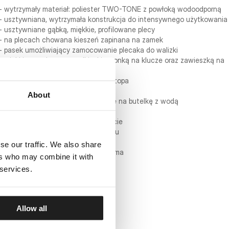
- wytrzymały materiał: poliester TWO-TONE z powłoką wodoodporną
- usztywniana, wytrzymała konstrukcja do intensywnego użytkowania
- usztywniane gąbką, miękkie, profilowane plecy
- na plecach chowana kieszeń zapinana na zamek
- pasek umożliwiający zamocowanie plecaka do walizki
- miękkie, regulowane szelki z kieszonką na klucze oraz zawieszką na
okulary
- główna komora z przegrodą na laptopa
- wewnętrzny organizer
About
- dwie boczne, elastyczne kieszenie na butelkę z wodą
- wysokiej jakości zamki YKK
- wytłoczone logo PITBULL na froncie
- żakardowa metka na tylnym panelu
- solidne taśmy nośne
se our traffic. We also share
- prosta, klasyczna, uniwersalna forma
ers who may combine it with
- wymiary: 43cm × 30cm × 16cm
 services.
- pojemność: 21 litrów
Allow all