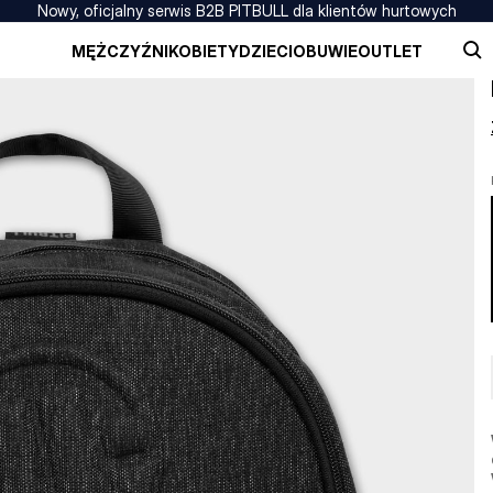
Nowy, oficjalny serwis B2B PITBULL dla klientów hurtowych
MĘŻCZYŹNI
KOBIETY
DZIECI
OBUWIE
OUTLET