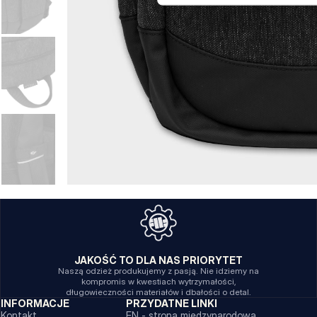
JAKOŚĆ TO DLA NAS PRIORYTET
Naszą odzież produkujemy z pasją. Nie idziemy na
kompromis w kwestiach wytrzymałości,
długowieczności materiałów i dbałości o detal.
INFORMACJE
PRZYDATNE LINKI
Kontakt
EN - strona międzynarodowa