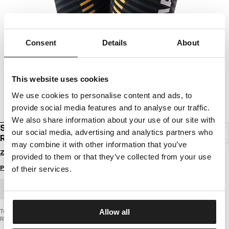
Consent
Details
About
This website uses cookies
We use cookies to personalise content and ads, to
provide social media features and to analyse our traffic.
We also share information about your use of our site with
SPODENKI DAMSKIE KOMPRESYJNE STRIPES
our social media, advertising and analytics partners who
RMG
may combine it with other information that you’ve
Zaloguj się by zobaczyć ceny
provided to them or that they’ve collected from your use
Przewodnik po rozmiarach
of their services.
ZAMÓWIENIE HURTOWE
Techniczne damskie spodenki kompresyjne z limitowanej edycji
Allow all
RUNMAGEDDON firmy PIT BULL WEST COAST – Stripes