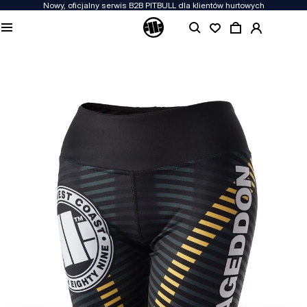
Nowy, oficjalny serwis B2B PITBULL dla klientów hurtowych