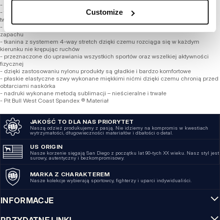
- anatomiczne dopasowanie
Customize
- termoaktywne i oddychające dzięki czemu doskonale odprowadzają ciepło z
twojej skóry, powodując uczucie przyjemnego chłodu
- szybkoschnący materiał pomaga utrzymać higienę i nie powoduję przykrego
zapachu
- tkanina z systemem 4-way stretch dzięki czemu rozciąga się w każdym
kierunku nie krępując ruchów
- przeznaczone do uprawiania wszystkich sportów oraz wszelkiej aktywności
fizycznej
- dzięki zastosowaniu nylonu produkty są gładkie i bardzo komfortowe
- płaskie elastyczne szwy wykonane miękkimi nićmi dzięki czemu chronią przed
obtarciami naskórka
- nadruki wykonane metodą sublimacji – nieścieralne i trwałe
- Pit Bull West Coast Spandex ® Materiał
JAKOŚĆ TO DLA NAS PRIORYTET
Naszą odzież produkujemy z pasją. Nie idziemy na kompromis w kwestiach
wytrzymałości, długowieczności materiałów i dbałości o detal.
US ORIGIN
Nasze korzenie sięgają San Diego z początku lat 90-tych XX wieku. Nasz styl jest
surowy, autentyczny i bezkompromisowy.
MARKA Z CHARAKTEREM
Nasze kolekcje wybierają sportowcy, fighterzy i uparci indywidualiści.
INFORMACJE
PRZYDATNE LINKI