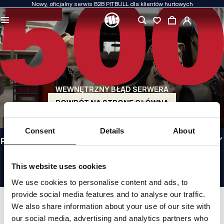
Nowy, oficjalny serwis B2B PITBULL dla klientów hurtowych
JAKOŚĆ TO DLA NAS PRIORYTET
Naszą odzież produkujemy z pasją. Nie idziemy na kompromis w kwestiach
wytrzymałości, długowieczności materiałów i dbałości o detal.
US ORIGIN
Nasze korzenie sięgają San Diego z początku lat 90-tych XX wieku. Nasz styl jest
surowy, autentyczny i bezkompromisowy.
WEWNĘTRZNY BŁĄD SERWERA
MARKA Z CHARAKTEREM
Nasze kolekcje wybierają sportowcy, fighterzy i uparci indywidualiści.
POWRÓT NA STRONĘ GŁÓWNĄ
INFORMACJE
Consent
Details
About
PRZYDATNE LINKI
PL INTERNATIONAL
©1997 - 2026 PITBULL SP. Z O.O. ALL RIGHTS RESERVED.
This website uses cookies
SITE CREDITS
We use cookies to personalise content and ads, to
IDŹ DO GÓRY
provide social media features and to analyse our traffic.
We also share information about your use of our site with
our social media, advertising and analytics partners who