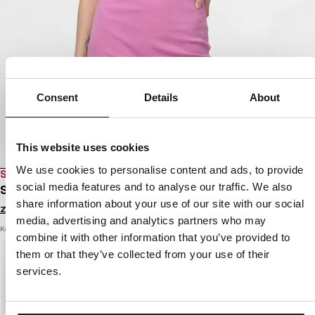
Consent
Details
About
This website uses cookies
We use cookies to personalise content and ads, to provide
SALE
social media features and to analyse our traffic. We also
SUKIENKA SPORTOWA RIB LAYLA
share information about your use of our site with our social
Zaloguj się by zobaczyć ceny
media, advertising and analytics partners who may
Kolor: ice pink
combine it with other information that you’ve provided to
them or that they’ve collected from your use of their
services.