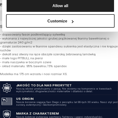
Przewodnik po rozmiarach
Allow all
ZAMÓWIENIE HURTOWE
Customize
Sukienka z bardzo grubej, prążkowanej bawełny.
- dopasowany fason podkreślający sylwetkę
- wykonana z najwyższej jakości grubej prążkowanej tkaniny bawełnianej o
gramaturze 240 g/m2
- dzięki zastosowaniu w tkaninie spandexu sukienka jest elastyczna i nie krępuje
ruchów
- dekolt oraz otwory na ręce obszyte szeroką żebrowaną lamówką
- małe logo PITBULL na piersi
- mała naszywka w bocznym szwie
- skład materiału: 95% bawełna / 5% spandex
Modelka ma 175 cm wzrostu i nosi rozmiar XS.
JAKOŚĆ TO DLA NAS PRIORYTET
Naszą odzież produkujemy z pasją. Nie idziemy na kompromis w kwestiach
wytrzymałości, długowieczności materiałów i dbałości o detal.
US ORIGIN
Nasze korzenie sięgają San Diego z początku lat 90-tych XX wieku. Nasz styl jest
surowy, autentyczny i bezkompromisowy.
MARKA Z CHARAKTEREM
Nasze kolekcje wybierają sportowcy, fighterzy i uparci indywidualiści.