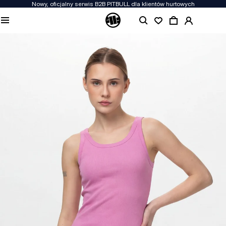
Nowy, oficjalny serwis B2B PITBULL dla klientów hurtowych