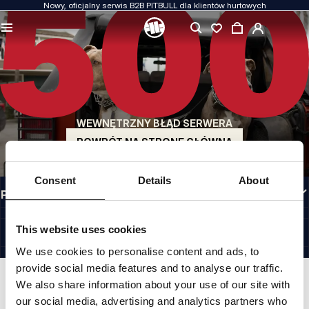
Nowy, oficjalny serwis B2B PITBULL dla klientów hurtowych
JAKOŚĆ TO DLA NAS PRIORYTET
Naszą odzież produkujemy z pasją. Nie idziemy na kompromis w kwestiach
wytrzymałości, długowieczności materiałów i dbałości o detal.
US ORIGIN
Nasze korzenie sięgają San Diego z początku lat 90-tych XX wieku. Nasz styl jest
surowy, autentyczny i bezkompromisowy.
WEWNĘTRZNY BŁĄD SERWERA
MARKA Z CHARAKTEREM
Nasze kolekcje wybierają sportowcy, fighterzy i uparci indywidualiści.
POWRÓT NA STRONĘ GŁÓWNĄ
INFORMACJE
Consent
Details
About
PRZYDATNE LINKI
PL INTERNATIONAL
©1997 - 2026 PITBULL SP. Z O.O. ALL RIGHTS RESERVED.
This website uses cookies
SITE CREDITS
We use cookies to personalise content and ads, to
IDŹ DO GÓRY
provide social media features and to analyse our traffic.
We also share information about your use of our site with
our social media, advertising and analytics partners who