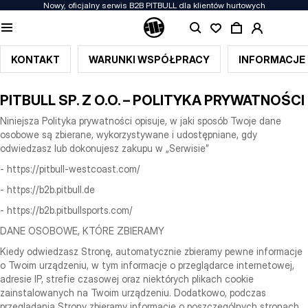
Nowy, oficjalny serwis B2B PITBULL dla klientów hurtowych
KONTAKT
WARUNKI WSPÓŁPRACY
INFORMACJE
PITBULL SP. Z O.O. – POLITYKA PRYWATNOŚCI
Niniejsza Polityka prywatności opisuje, w jaki sposób Twoje dane
osobowe są zbierane, wykorzystywane i udostępniane, gdy
odwiedzasz lub dokonujesz zakupu w „Serwisie”
- https://pitbull-westcoast.com/
- https://b2b.pitbull.de
- https://b2b.pitbullsports.com/
DANE OSOBOWE, KTÓRE ZBIERAMY
Kiedy odwiedzasz Stronę, automatycznie zbieramy pewne informacje
o Twoim urządzeniu, w tym informacje o przeglądarce internetowej,
adresie IP, strefie czasowej oraz niektórych plikach cookie
zainstalowanych na Twoim urządzeniu. Dodatkowo, podczas
przeglądania Strony zbieramy informacje o poszczególnych stronach