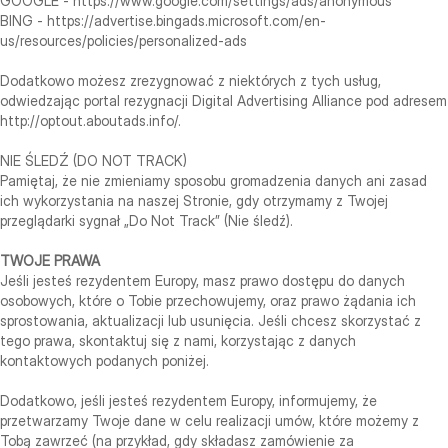
GOOGLE - https://www.google.com/settings/ads/anonymous
BING - https://advertise.bingads.microsoft.com/en-
us/resources/policies/personalized-ads
Dodatkowo możesz zrezygnować z niektórych z tych usług,
odwiedzając portal rezygnacji Digital Advertising Alliance pod adresem
http://optout.aboutads.info/.
NIE ŚLEDŹ (DO NOT TRACK)
Pamiętaj, że nie zmieniamy sposobu gromadzenia danych ani zasad
ich wykorzystania na naszej Stronie, gdy otrzymamy z Twojej
przeglądarki sygnał „Do Not Track” (Nie śledź).
TWOJE PRAWA
Jeśli jesteś rezydentem Europy, masz prawo dostępu do danych
osobowych, które o Tobie przechowujemy, oraz prawo żądania ich
sprostowania, aktualizacji lub usunięcia. Jeśli chcesz skorzystać z
tego prawa, skontaktuj się z nami, korzystając z danych
kontaktowych podanych poniżej.
Dodatkowo, jeśli jesteś rezydentem Europy, informujemy, że
przetwarzamy Twoje dane w celu realizacji umów, które możemy z
Tobą zawrzeć (na przykład, gdy składasz zamówienie za