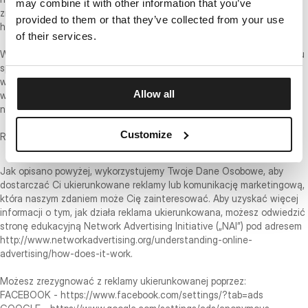
may combine it with other information that you’ve
zrezygnować z Google Analytics tutaj:
provided to them or that they’ve collected from your use
https://tools.google.com/dlpage/gaoptout.
of their services.
Wreszcie, możemy również udostępniać Twoje Dane Osobowe w celu
spełnienia obowiązujących przepisów prawa i regulacji, odpowiedzi na
wezwanie sądowe, nakaz przeszukania lub inny zgodny z prawem
Allow all
wniosek o udzielenie informacji, które otrzymamy, lub w celu ochrony
naszych praw.
Customize
REKLAMA BEHAWIORALNA
Jak opisano powyżej, wykorzystujemy Twoje Dane Osobowe, aby
dostarczać Ci ukierunkowane reklamy lub komunikację marketingową,
która naszym zdaniem może Cię zainteresować. Aby uzyskać więcej
informacji o tym, jak działa reklama ukierunkowana, możesz odwiedzić
stronę edukacyjną Network Advertising Initiative („NAI”) pod adresem
http://www.networkadvertising.org/understanding-online-
advertising/how-does-it-work.
Możesz zrezygnować z reklamy ukierunkowanej poprzez:
FACEBOOK - https://www.facebook.com/settings/?tab=ads