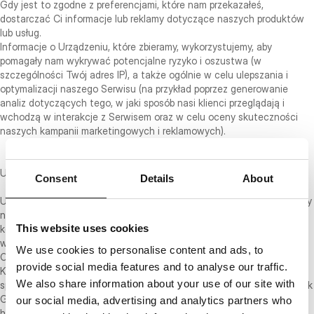
Gdy jest to zgodne z preferencjami, które nam przekazałeś,
dostarczać Ci informacje lub reklamy dotyczące naszych produktów
lub usług.
Informacje o Urządzeniu, które zbieramy, wykorzystujemy, aby
pomagały nam wykrywać potencjalne ryzyko i oszustwa (w
szczególności Twój adres IP), a także ogólnie w celu ulepszania i
optymalizacji naszego Serwisu (na przykład poprzez generowanie
analiz dotyczących tego, w jaki sposób nasi klienci przeglądają i
wchodzą w interakcje z Serwisem oraz w celu oceny skuteczności
naszych kampanii marketingowych i reklamowych).
UDOSTĘPNIANIE TWOICH DANYCH OSOBOWYCH
Consent
Details
About
Udostępniamy Twoje Dane Osobowe podmiotom trzecim, aby pomogły
nam wykorzystywać je w sposób opisany powyżej. Na przykład
This website uses cookies
korzystamy z Shopify do obsługi naszego sklepu internetowego —
więcej informacji o tym, jak Shopify wykorzystuje Twoje Dane
We use cookies to personalise content and ads, to
Osobowe, znajdziesz tutaj: https://www.shopify.com/legal/privacy.
provide social media features and to analyse our traffic.
Korzystamy również z Google Analytics, aby lepiej zrozumieć, w jaki
We also share information about your use of our site with
sposób nasi klienci korzystają z Serwisu — więcej informacji o tym, jak
Google wykorzystuje Twoje Dane Osobowe, znajdziesz tutaj:
our social media, advertising and analytics partners who
https://www.google.com/intl/en/policies/privacy/. Możesz także