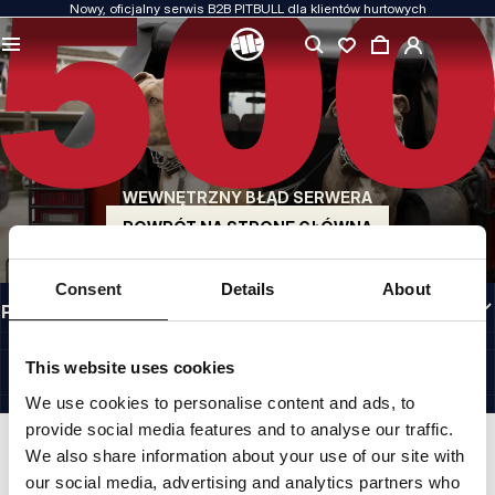
Nowy, oficjalny serwis B2B PITBULL dla klientów hurtowych
JAKOŚĆ TO DLA NAS PRIORYTET
Naszą odzież produkujemy z pasją. Nie idziemy na kompromis w kwestiach
wytrzymałości, długowieczności materiałów i dbałości o detal.
US ORIGIN
Nasze korzenie sięgają San Diego z początku lat 90-tych XX wieku. Nasz styl jest
surowy, autentyczny i bezkompromisowy.
WEWNĘTRZNY BŁĄD SERWERA
MARKA Z CHARAKTEREM
Nasze kolekcje wybierają sportowcy, fighterzy i uparci indywidualiści.
POWRÓT NA STRONĘ GŁÓWNĄ
INFORMACJE
Consent
Details
About
PRZYDATNE LINKI
POLAND
©1997 - 2026 PITBULL SP. Z O.O. ALL RIGHTS RESERVED.
This website uses cookies
SITE CREDITS
We use cookies to personalise content and ads, to
IDŹ DO GÓRY
provide social media features and to analyse our traffic.
We also share information about your use of our site with
our social media, advertising and analytics partners who