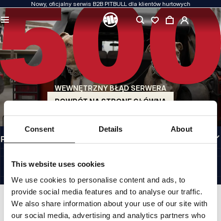
Nowy, oficjalny serwis B2B PITBULL dla klientów hurtowych
JAKOŚĆ TO DLA NAS PRIORYTET
Naszą odzież produkujemy z pasją. Nie idziemy na kompromis w kwestiach
wytrzymałości, długowieczności materiałów i dbałości o detal.
US ORIGIN
Nasze korzenie sięgają San Diego z początku lat 90-tych XX wieku. Nasz styl jest
surowy, autentyczny i bezkompromisowy.
WEWNĘTRZNY BŁĄD SERWERA
MARKA Z CHARAKTEREM
Nasze kolekcje wybierają sportowcy, fighterzy i uparci indywidualiści.
POWRÓT NA STRONĘ GŁÓWNĄ
INFORMACJE
Consent
Details
About
PRZYDATNE LINKI
POLAND
©1997 - 2026 PITBULL SP. Z O.O. ALL RIGHTS RESERVED.
This website uses cookies
SITE CREDITS
We use cookies to personalise content and ads, to
IDŹ DO GÓRY
provide social media features and to analyse our traffic.
We also share information about your use of our site with
our social media, advertising and analytics partners who