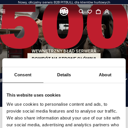
Nowy, oficjalny serwis B2B PITBULL dla klientów hurtowych
JAKOŚĆ TO DLA NAS PRIORYTET
Naszą odzież produkujemy z pasją. Nie idziemy na kompromis w kwestiach
wytrzymałości, długowieczności materiałów i dbałości o detal.
US ORIGIN
Nasze korzenie sięgają San Diego z początku lat 90-tych XX wieku. Nasz styl jest
surowy, autentyczny i bezkompromisowy.
WEWNĘTRZNY BŁĄD SERWERA
MARKA Z CHARAKTEREM
Nasze kolekcje wybierają sportowcy, fighterzy i uparci indywidualiści.
POWRÓT NA STRONĘ GŁÓWNĄ
INFORMACJE
Consent
Details
About
PRZYDATNE LINKI
POLAND
©1997 - 2026 PITBULL SP. Z O.O. ALL RIGHTS RESERVED.
This website uses cookies
SITE CREDITS
We use cookies to personalise content and ads, to
IDŹ DO GÓRY
provide social media features and to analyse our traffic.
We also share information about your use of our site with
our social media, advertising and analytics partners who