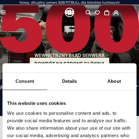
Nowy, oficjalny serwis B2B PITBULL dla klientów hurtowych
JAKOŚĆ TO DLA NAS PRIORYTET
Naszą odzież produkujemy z pasją. Nie idziemy na kompromis w kwestiach
wytrzymałości, długowieczności materiałów i dbałości o detal.
US ORIGIN
Nasze korzenie sięgają San Diego z początku lat 90-tych XX wieku. Nasz styl jest
surowy, autentyczny i bezkompromisowy.
WEWNĘTRZNY BŁĄD SERWERA
MARKA Z CHARAKTEREM
Nasze kolekcje wybierają sportowcy, fighterzy i uparci indywidualiści.
POWRÓT NA STRONĘ GŁÓWNĄ
INFORMACJE
Consent
Details
About
PRZYDATNE LINKI
POLAND
©1997 - 2026 PITBULL SP. Z O.O. ALL RIGHTS RESERVED.
This website uses cookies
SITE CREDITS
We use cookies to personalise content and ads, to
IDŹ DO GÓRY
provide social media features and to analyse our traffic.
We also share information about your use of our site with
our social media, advertising and analytics partners who