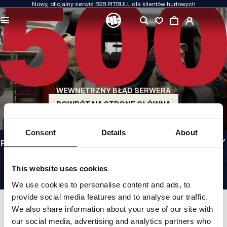
Nowy, oficjalny serwis B2B PITBULL dla klientów hurtowych
JAKOŚĆ TO DLA NAS PRIORYTET
Naszą odzież produkujemy z pasją. Nie idziemy na kompromis w kwestiach
wytrzymałości, długowieczności materiałów i dbałości o detal.
US ORIGIN
Nasze korzenie sięgają San Diego z początku lat 90-tych XX wieku. Nasz styl jest
surowy, autentyczny i bezkompromisowy.
WEWNĘTRZNY BŁĄD SERWERA
MARKA Z CHARAKTEREM
Nasze kolekcje wybierają sportowcy, fighterzy i uparci indywidualiści.
POWRÓT NA STRONĘ GŁÓWNĄ
INFORMACJE
Consent
Details
About
PRZYDATNE LINKI
POLAND
©1997 - 2026 PITBULL SP. Z O.O. ALL RIGHTS RESERVED.
This website uses cookies
SITE CREDITS
We use cookies to personalise content and ads, to
IDŹ DO GÓRY
provide social media features and to analyse our traffic.
We also share information about your use of our site with
our social media, advertising and analytics partners who