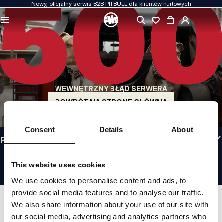
Nowy, oficjalny serwis B2B PITBULL dla klientów hurtowych
JAKOŚĆ TO DLA NAS PRIORYTET
Naszą odzież produkujemy z pasją. Nie idziemy na kompromis w kwestiach
wytrzymałości, długowieczności materiałów i dbałości o detal.
US ORIGIN
Nasze korzenie sięgają San Diego z początku lat 90-tych XX wieku. Nasz styl jest
surowy, autentyczny i bezkompromisowy.
WEWNĘTRZNY BŁĄD SERWERA
MARKA Z CHARAKTEREM
Nasze kolekcje wybierają sportowcy, fighterzy i uparci indywidualiści.
POWRÓT NA STRONĘ GŁÓWNĄ
INFORMACJE
Consent
Details
About
PRZYDATNE LINKI
POLAND
©1997 - 2026 PITBULL SP. Z O.O. ALL RIGHTS RESERVED.
This website uses cookies
SITE CREDITS
We use cookies to personalise content and ads, to
IDŹ DO GÓRY
provide social media features and to analyse our traffic.
We also share information about your use of our site with
our social media, advertising and analytics partners who