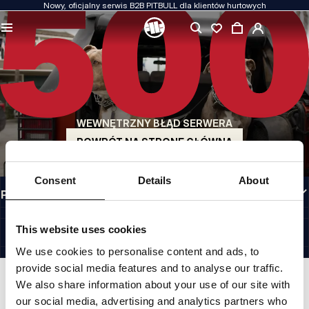
Nowy, oficjalny serwis B2B PITBULL dla klientów hurtowych
JAKOŚĆ TO DLA NAS PRIORYTET
Naszą odzież produkujemy z pasją. Nie idziemy na kompromis w kwestiach
wytrzymałości, długowieczności materiałów i dbałości o detal.
US ORIGIN
Nasze korzenie sięgają San Diego z początku lat 90-tych XX wieku. Nasz styl jest
surowy, autentyczny i bezkompromisowy.
WEWNĘTRZNY BŁĄD SERWERA
MARKA Z CHARAKTEREM
Nasze kolekcje wybierają sportowcy, fighterzy i uparci indywidualiści.
POWRÓT NA STRONĘ GŁÓWNĄ
INFORMACJE
Consent
Details
About
PRZYDATNE LINKI
POLAND
©1997 - 2026 PITBULL SP. Z O.O. ALL RIGHTS RESERVED.
This website uses cookies
SITE CREDITS
We use cookies to personalise content and ads, to
IDŹ DO GÓRY
provide social media features and to analyse our traffic.
We also share information about your use of our site with
our social media, advertising and analytics partners who