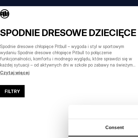
SPODNIE DRESOWE DZIECIĘCE
Spodnie dresowe chłopięce Pitbull – wygoda i styl w sportowym
wydaniu Spodnie dresowe chłopięce Pitbull to połączenie
funkcjonalności, komfortu i modnego wyglądu, które sprawdzi się w
każdej sytuacji – od aktywnych dni w szkole po zabawy na świeżym
powietrzu. Wykonane z dzianiny najwyższej jakości, są przyjemne w
Czytaj więcej
dotyku, wytrzymałe i dopasowują się do sylwetki, nie krępując ruchów.
Marka Pitbull od lat tworzy odzież dla aktywnych, dlatego spodnie
dresowe dla chłopca z jej kolekcji gwarantują pełną swobodę i
FILTRY
doskonałą trwałość. Wysokiej jakości materiały i maksymalny komfort
noszenia Każdy model w naszej kolekcji został zaprojektowany z
myślą o potrzebach młodszych użytkowników. Spodnie dresowe
chłopięce marki Pitbull są wykonane z oddychających materiałów,
które zapewniają odpowiednią cyrkulację powietrza, chroniąc skórę
dziecka przed przegrzaniem. Miękka dzianina gwarantuje wygodę
Consent
nawet przy całodziennym noszeniu, a elastyczne ściągacze w pasie i