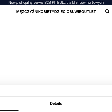
Nowy, oficjalny serwis B2B PITBULL dla klientów hurtowych
MĘŻCZYŹNI
KOBIETY
DZIECI
OBUWIE
OUTLET
Details
NIE ZNALEZIONO WYNIKÓW