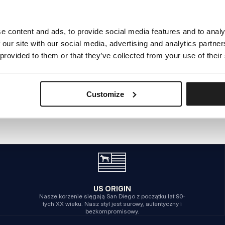
Spróbuj użyć innych filtrów
e content and ads, to provide social media features and to analy
 our site with our social media, advertising and analytics partn
 provided to them or that they’ve collected from your use of their
m
Customize
US ORIGIN
Nasze korzenie sięgają San Diego z początku lat 90-
tych XX wieku. Nasz styl jest surowy, autentyczny i
bezkompromisowy.